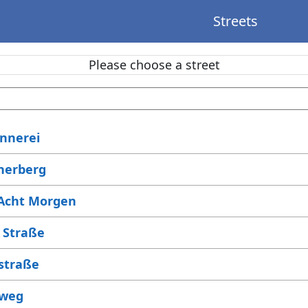
Streets
Please choose a street
ennerei
herberg
Acht Morgen
r Straße
straße
weg