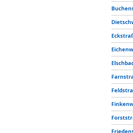
Buchen
Dietsch
Eckstra
Eichen
Elschba
Farnstr
Feldstr
Finken
Forstst
Frieden