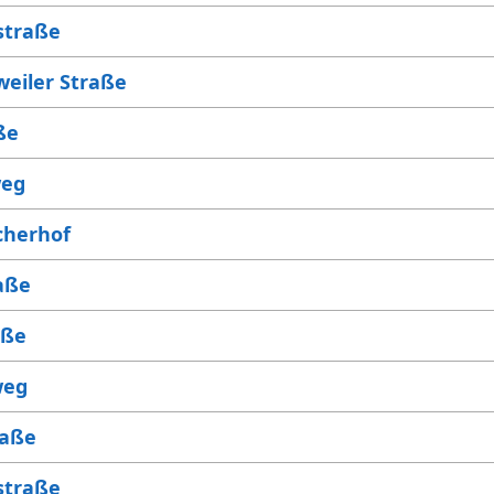
straße
weiler Straße
ße
weg
cherhof
aße
aße
weg
raße
straße