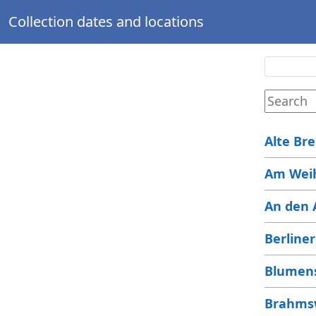
Collection dates and locations
Alte Br
Am Wei
An den 
Berline
Blumen
Brahms