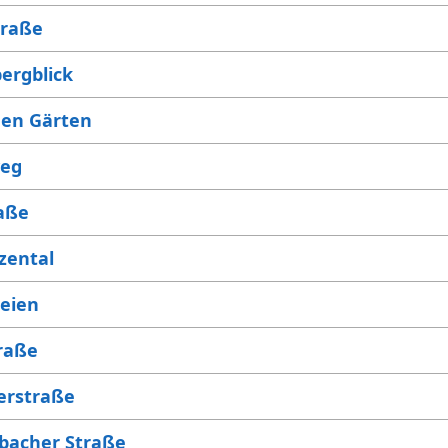
traße
ergblick
den Gärten
weg
aße
zental
Seien
raße
lerstraße
bacher Straße