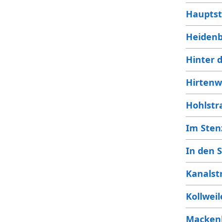
Haupts
Heidenb
Hinter 
Hirten
Hohlstr
Im Sten
In den 
Kanalst
Kollwei
Macken