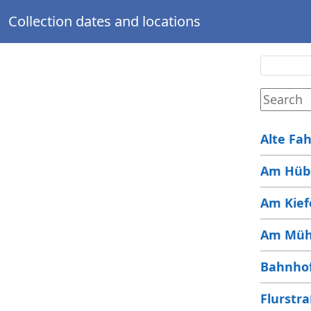
Collection dates and locations
Alte Fah
Am Hüb
Am Kief
Am Müh
Bahnho
Flurstr