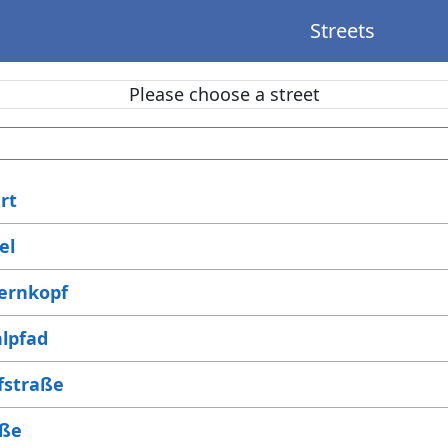
Streets
Please choose a street
rt
el
ernkopf
lpfad
fstraße
aße