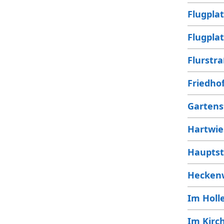
Flugpla
Flugpla
Flurstr
Friedho
Gartens
Hartwie
Haupts
Hecken
Im Holl
Im Kirc