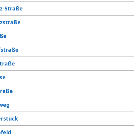
tz-Straße
tzstraße
aße
fstraße
traße
se
traße
weg
erstück
hfeld