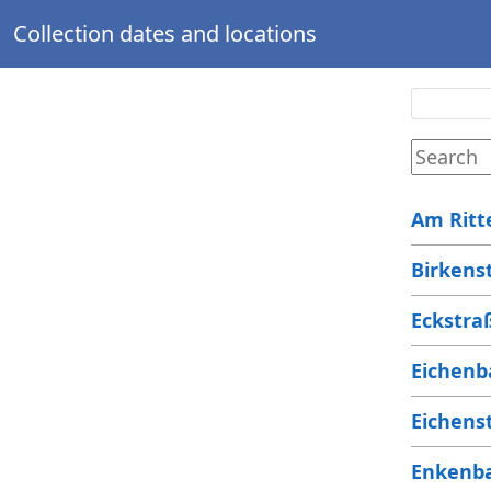
Collection dates and locations
Am Ritt
Birkens
Eckstra
Eichenb
Eichens
Enkenba