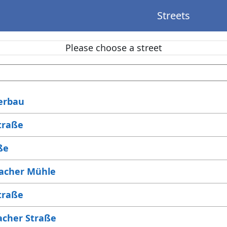
Streets
Please choose a street
erbau
traße
ße
acher Mühle
traße
cher Straße